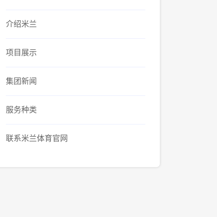
介绍米兰
项目展示
集团新闻
服务种类
联系米兰体育官网