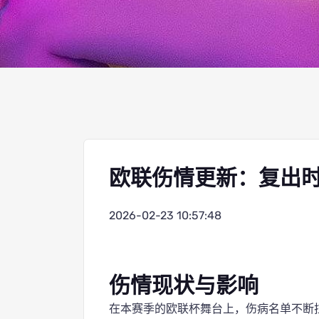
欧联伤情更新：复出
2026-02-23 10:57:48
伤情现状与影响
在本赛季的欧联杯舞台上，伤病名单不断