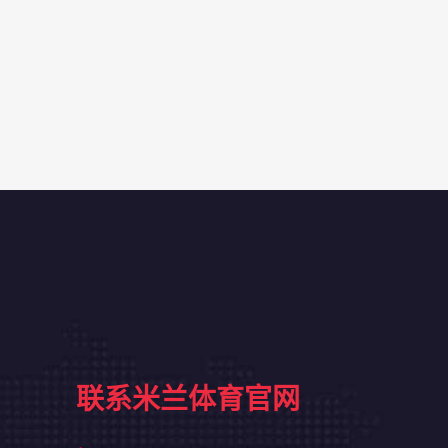
联系米兰体育官网