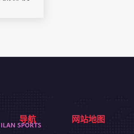
导航
网站地图