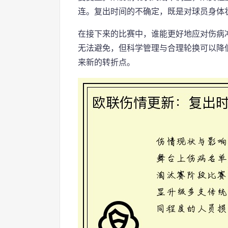
连。复出时间的不确定，既是对球员身体
在接下来的比赛中，谁能更好地应对伤病
无法避免，但科学管理与合理轮换可以降
来新的转折点。