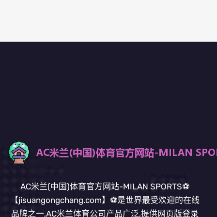
AC米兰(中国)体育官方网站-MILAN SPORTS⚽️
【jisuangongchang.com】⚽️是世界最受欢迎的在线
品牌之一,AC米兰体育公司产品广泛,提供网页版登录