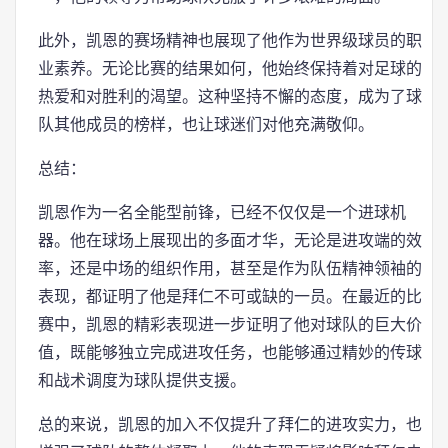
此外，凯恩的赛场精神也展现了他作为世界级球员的职
业素养。无论比赛的结果如何，他始终保持着对足球的
热爱和对胜利的渴望。这种坚持不懈的态度，成为了球
队其他成员的榜样，也让球迷们对他充满敬仰。
总结：
凯恩作为一名全能型前锋，已经不仅仅是一个进球机
器。他在球场上展现出的多面才华，无论是进攻端的效
率，还是中场的组织作用，甚至是作为队伍精神领袖的
表现，都证明了他是拜仁不可或缺的一员。在最近的比
赛中，凯恩的精彩表现进一步证明了他对球队的巨大价
值，既能够独立完成进攻任务，也能够通过精妙的传球
和战术调度为球队提供支援。
总的来说，凯恩的加入不仅提升了拜仁的进攻实力，也