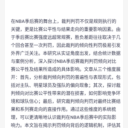
在NBA季后赛的舞台上，裁判判罚不仅是规则执行的
关键，更是比赛公平性与结果走向的重要影响因素。由
于季后赛比赛强度远超常规赛，胜负差距往往取决于几
个回合甚至一次判罚，因此裁判的倾向性判罚极易引发
外界广泛关注。本研究从实证角度出发，结合统计数据
与案例分析，深入探讨NBA季后赛裁判判罚倾向对比
赛公平性及结果所造成的具体影响。文章从三个维度展
开：首先，分析裁判倾向判罚的普遍性与表现形式，包
括对主队、明星球员及强队的偏向现象；其次，探讨裁
判倾向对比赛公平性带来的潜在损害，如何影响竞争环
境和球队信心；最后，研究裁判倾向判罚对最终比赛结
果和系列赛走向的直接作用。通过这些维度的系统梳
理，可以更清晰地认识裁判在NBA季后赛中的实际影
响力。本文旨在揭示判罚倾向背后的逻辑机制，评估其