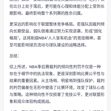
在比分上处于落后，更可能在心理和体能分配上受到长
期影响，最终影响整个系列赛的胜负归属。
更深远的影响在于联盟整体竞争格局。若强队因裁判倾
向长期受益，弱队很难通过努力实现逆袭，形成“固化
格局”。这将削弱NBA“人人皆有机会”的竞技精神，甚
至可能影响球员流动与球队建设的战略选择。
总结：
综上所述，NBA季后赛裁判的倾向性判罚不仅是一种
存在于细节中的执法现象，更是深刻影响比赛公平性与
结果的重要因素。从主场哨、明星哨到强队保护，裁判
的判罚偏差在无形中塑造了比赛环境，改变了球队心态
与策略。这种倾向性不仅损害了竞技公平，更对联盟形
象和观众体验构成挑战。