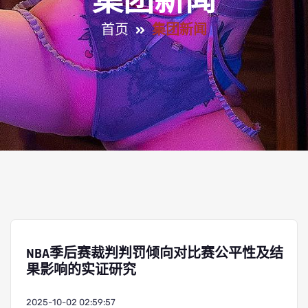
集团新闻
首页
集团新闻
NBA季后赛裁判判罚倾向对比赛公平性及结
果影响的实证研究
2025-10-02 02:59:57