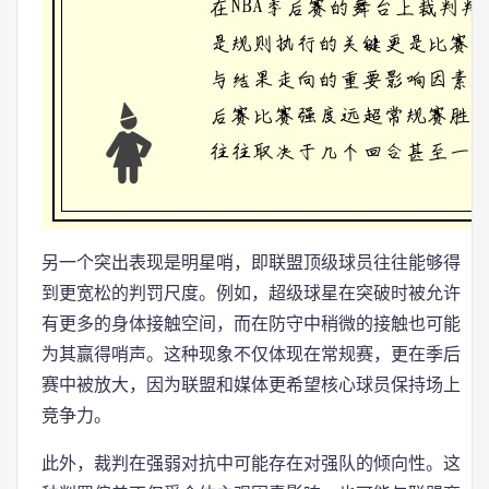
另一个突出表现是明星哨，即联盟顶级球员往往能够得
到更宽松的判罚尺度。例如，超级球星在突破时被允许
有更多的身体接触空间，而在防守中稍微的接触也可能
为其赢得哨声。这种现象不仅体现在常规赛，更在季后
赛中被放大，因为联盟和媒体更希望核心球员保持场上
竞争力。
此外，裁判在强弱对抗中可能存在对强队的倾向性。这