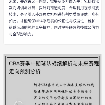
未来，要改善这一问题，需要从多方面入手：包括强化
裁判培训与监督，提升判罚透明度，合理利用视频回放
技术，甚至引入外部独立机构进行判罚质量评估。唯有
如此，才能确保NBA季后赛的公正性与权威性，维护
篮球运动的纯粹竞争精神，同时提升联盟的整体公信力
与全球影响力。