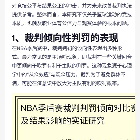
对竞技公平与结果公正的冲击，并为未来改善裁判执法
提供参考。整体而言，本研究不仅关乎篮球运动的竞技
本质，也触及职业体育公信力与观赛体验的根本问题。
1、裁判倾向性判罚的表现
在NBA季后赛中，裁判判罚的倾向性表现出多种形
式。最为常见的是主场哨现象，即裁判在一些关键回合
中更倾向于吹罚有利于主队的判罚。这种现象源于心理
学中的“从众效应”与观众压力，裁判为了避免群体不
满，可能在潜意识中放大对主队有利的吹罚概率。