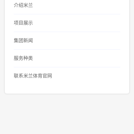
介绍米兰
项目展示
集团新闻
服务种类
联系米兰体育官网