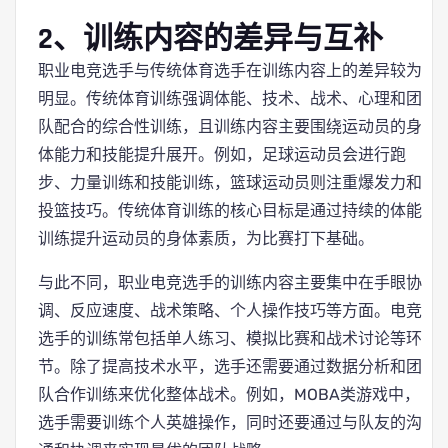
2、训练内容的差异与互补
职业电竞选手与传统体育选手在训练内容上的差异较为
明显。传统体育训练强调体能、技术、战术、心理和团
队配合的综合性训练，且训练内容主要围绕运动员的身
体能力和技能提升展开。例如，足球运动员会进行跑
步、力量训练和技能训练，篮球运动员则注重爆发力和
投篮技巧。传统体育训练的核心目标是通过持续的体能
训练提升运动员的身体素质，为比赛打下基础。
与此不同，职业电竞选手的训练内容主要集中在手眼协
调、反应速度、战术策略、个人操作技巧等方面。电竞
选手的训练常包括单人练习、模拟比赛和战术讨论等环
节。除了提高技术水平，选手还需要通过数据分析和团
队合作训练来优化整体战术。例如，MOBA类游戏中，
选手需要训练个人英雄操作，同时还要通过与队友的沟