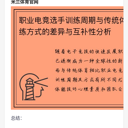
米兰体育官网
总结：