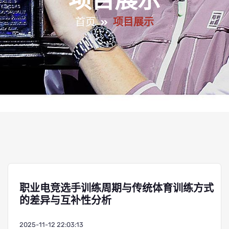
项目展示
首页
项目展示
职业电竞选手训练周期与传统体育训练方式
的差异与互补性分析
2025-11-12 22:03:13