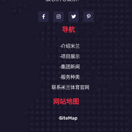
导航
介绍米兰
项目展示
集团新闻
服务种类
联系米兰体育官网
网站地图
SiteMap