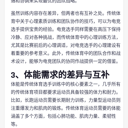
通和协调来实现最优的团队战略。
虽然训练内容存在差异，但两者也有互补之处。传统体
育中关于心理素质训练和团队协作的技巧，可以为电竞
选手提供宝贵的经验。电竞选手同样需要在高压下保持
冷静、应对各种挑战，而传统体育中的心理训练方法，
尤其是比赛前后的心理调适，对电竞选手的心理建设有
着重要的参考意义。此外，传统体育中的团队合作和战
术设计，能够为电竞团队的协同作战提供一定的借鉴。
3、体能需求的差异与互补
体能是传统体育选手训练中的核心要素之一，几乎所有
的传统体育项目都要求运动员具备较强的体力和耐力。
比如，长跑运动员需要长期耐力训练，力量型运动员则
注重爆发力和肌肉的锻炼。传统体育运动员需要的体能
涵盖了多个方面，包括心肺功能、肌肉力量、柔韧性
等。