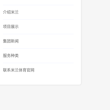
介绍米兰
项目展示
集团新闻
服务种类
联系米兰体育官网