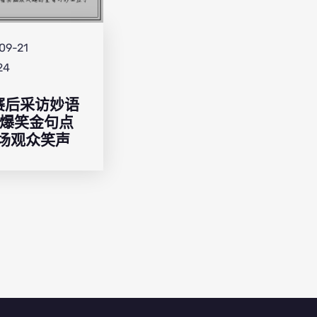
09-21
24
R赛后采访妙语
 爆笑金句点
场观众笑声