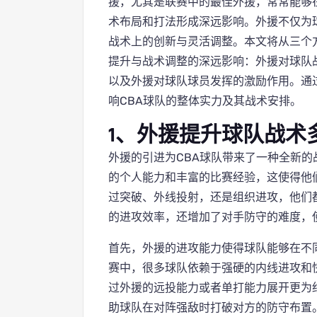
援，尤其是联赛中的最佳外援，常常能够
术布局和打法形成深远影响。外援不仅为
战术上的创新与灵活调整。本文将从三个
提升与战术调整的深远影响：外援对球队
以及外援对球队球员发挥的激励作用。通
响CBA球队的整体实力及其战术安排。
1、外援提升球队战术
外援的引进为CBA球队带来了一种全新
的个人能力和丰富的比赛经验，这使得他
过突破、外线投射，还是组织进攻，他们
的进攻效率，还增加了对手防守的难度，
首先，外援的进攻能力使得球队能够在不
赛中，很多球队依赖于强硬的内线进攻和
过外援的远投能力或者单打能力展开更为
助球队在对阵强敌时打破对方的防守布置