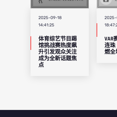
2025-09-18
2025-
14:41:25
18:47:
体育综艺节目踢
VA
馆挑战赛热度飙
连珠
升引发观众关注
燃全
成为全新话题焦
点