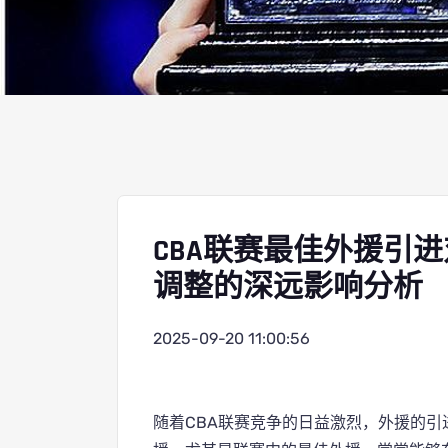
CBA联赛最佳外援引
调整的深远影响分析
2025-09-20 11:00:56
随着CBA联赛竞争的日益激烈，外援的