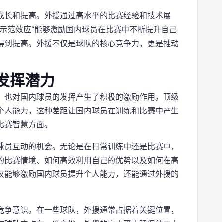
成长和提高。外援通过高水平的比赛经验和技术展
示范效应”能够激励国内球员在比赛中不断提升自己
得到提高。外援不仅是球队的核心竞争力，更是推动
发挥潜力
，也对国内球员的发挥产生了积极的激励作用。顶级
个人能力，这种差距让国内球员在训练和比赛中产生
比赛智慧方面。
球员互动的机会。无论是在日常训练中还是比赛中，
的比赛情境、如何高效利用自己的优势以及如何在高
仅能够激励国内球员提升个人能力，还能通过外援的
竞争意识。在一些球队，外援通常占据着关键位置，