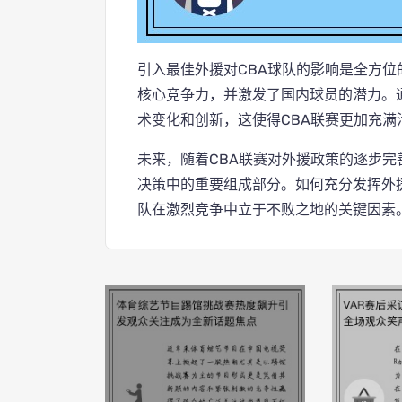
引入最佳外援对CBA球队的影响是全方
核心竞争力，并激发了国内球员的潜力。
术变化和创新，这使得CBA联赛更加充满
未来，随着CBA联赛对外援政策的逐步
决策中的重要组成部分。如何充分发挥外
队在激烈竞争中立于不败之地的关键因素