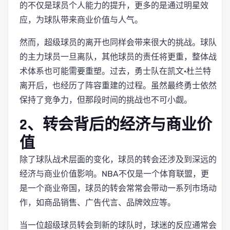
的不仅是球员个人能力的提升，更多的是通过明星效
应，为球队带来商业价值与人气。
然而，超级球员的离开也同样会带来很大的挑战。球队
的主力球员一旦离队，其他球员的责任将更重，整体战
术体系也可能需要重塑。过去，勇士队在凯文·杜兰特
离开后，也经历了阵容重建的过程。虽然最终勇士依然
保持了竞争力，但那段时间的挑战也不可小觑。
2、转会背后的经济与商业价
值
除了球队战术层面的变化，球员的转会还涉及到深远的
经济与商业价值影响。NBA不仅是一个体育联盟，更
是一个商业帝国，球员的转会常常会带动一系列市场动
作，如商品销售、广告代言、品牌效应等。
当一位超级球员转会到新的球队时，球迷的反应通常会