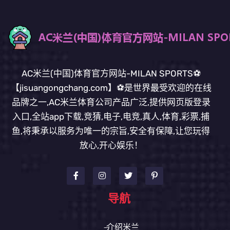
AC米兰(中国)体育官方网站-MILAN SPORTS⚽️
【jisuangongchang.com】⚽️是世界最受欢迎的在线
品牌之一,AC米兰体育公司产品广泛,提供网页版登录
入口,全站app下载,竞猜,电子,电竞,真人,体育,彩票,捕
鱼,将秉承以服务为唯一的宗旨,安全有保障,让您玩得
放心,开心娱乐！
导航
介绍米兰