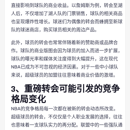
直接影响到球队的商业收益。以詹姆斯为例，转会至湖
人后，不仅增加了湖人队的门票销售，球队的相关商品
也呈现爆炸性增长。球迷们为偶像的转会而蜂拥至新球
队的球迷商店，购买球员相关的周边产品。
此外，球员的转会也常常伴随着新的赞助商或品牌合
作。球队的商业版图会因为球员的加入而进一步扩展，
球队的曝光率和媒体关注度得到大幅提升，这在现代
NBA已成为不可忽视的经济因素。对于一些中小球队
来说，超级球员的加盟往往意味着商业价值的激增。
3、重磅转会可能引发的竞争
格局变化
NBA的竞争格局每一次都在被新的转会动态所改变。
超级球员的转会，不仅仅是个人职业发展的选择，往往
也意味着一支球队实力的再分配。联盟中的一些强队通