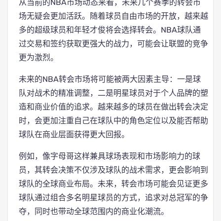
从当前的NBA市场动态来看，未来几个赛季的转会市
场无疑会更加活跃。随着球员自由市场的开放，越来越
多的超级球员和年轻才俊将会选择转会。NBA球队通
过交易和签约获取更强大的战力，可能会让联盟的竞争
更为激烈。
未来的NBA转会市场将可能被两大因素主导：一是球
队对战术的精准调整，二是明星球员对于个人品牌的塑
造和商业价值的追求。越来越多的球员在做出转会决定
时，会更加注重自己在球队中的角色定位以及能否帮助
球队在商业层面获得更大回报。
例如，像字母哥这样兼具球场表现和市场影响力的球
员，其转会决策不仅涉及球队的战术需求，更会影响到
球队的全球商业布局。未来，转会市场可能会见证更多
球队通过组合多名明星球员的方式，追求对总冠军的争
夺，同时也带动全球范围内的商业化潮流。