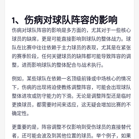
1、伤病对球队阵容的影响
伤病对球队阵容的影响是多方面的，尤其对于一些核心
球员的缺席，更是可能直接影响到球队的整体战力。球
队在比赛中往往依赖于主力球员的表现，尤其是在紧张
的赛季阶段，任何关键球员的缺阵都可能导致阵容的调
整，进而影响球队的整体配合与战术执行。
例如，某些球队在依赖一名顶级前锋或中场核心的情况
下，伤病的出现将迫使教练调整阵容，可能会出现球队
整体进攻或防守能力的下滑。无论是调整阵型还是临时
更换球员，都需要时间来适应，这无疑会增加比赛的不
确定性。
更重要的是，阵容调整不仅影响到受伤球员的直接替代
者，还可能会波及到其他位置的球员。举个例子，如果