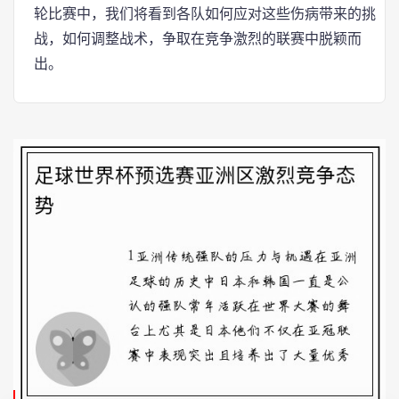
轮比赛中，我们将看到各队如何应对这些伤病带来的挑
战，如何调整战术，争取在竞争激烈的联赛中脱颖而
出。