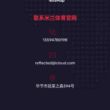
SiteMap
联系米兰体育官网
13594780198
reflected@icloud.com
毕节市括某之森394号