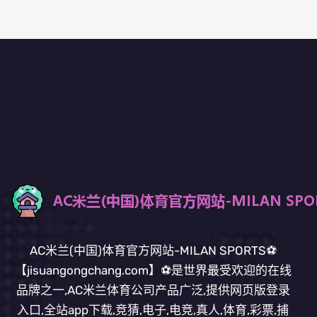
AC米兰(中国)体育官方网站-MILAN SPORTS⚽️
【jisuangongchang.com】⚽️是世界最受欢迎的在线
品牌之一,AC米兰体育公司产品广泛,提供网页版登录
入口,全站app下载,竞猜,电子,电竞,真人,体育,彩票,捕