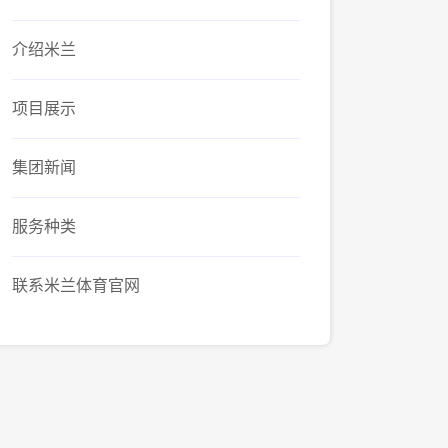
介绍米兰
项目展示
集团新闻
服务种类
联系米兰体育官网