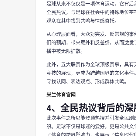
足球从来不仅仅是一项体育运动，它背后
全民热议，与足球在社会中的特殊地位密
观众在其中找到共鸣与情感寄托。
从心理层面看，大众对突发、反常规的事
们的预期，带来意外和反差感，从而激发了
播中被无限扩散。
此外，五大联赛作为全球顶级赛事，具有
竞技的展现，更成为跨越国界的文化事件
寻找认同、表达观点、形成群体共鸣。
米兰体育官网
4、全民热议背后的深
此次事件之所以能登顶热搜并引发全民刷
织。足球不仅是球迷的爱好，更是公共文
了体育的跨界影响力，也展示了信息时代