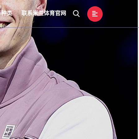
务种类
联系米兰体育官网