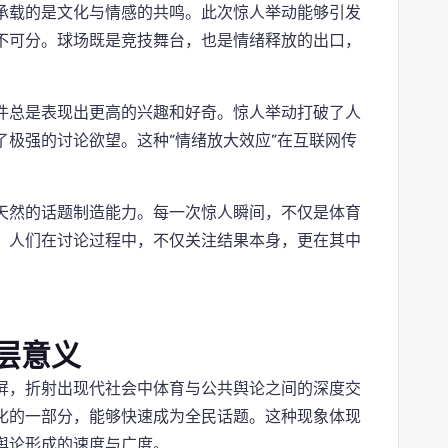
承载的是文化与情感的共鸣。此次惊人举动能够引发
不可分。球场既是竞技舞台，也是情绪释放的出口，
件总是表现出更高的兴趣和好奇。惊人举动打破了人
极强的讨论欲望。这种“情绪放大效应”在互联网传
天然的话题制造能力。每一次惊人瞬间，不仅是体育
。人们在讨论过程中，不仅关注结果本身，更在其中
层意义
屏，折射出现代社会中体育与公共舆论之间的深度交
化的一部分，能够快速成为全民话题。这种现象体现
舆论形成的速度与广度。