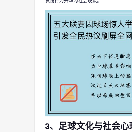
竞技行为升华为社会现象。
3、足球文化与社会心