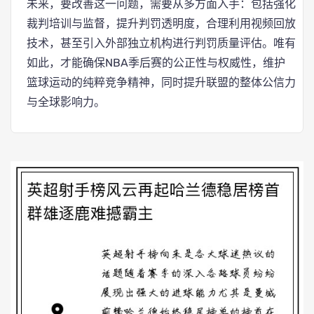
未来，要改善这一问题，需要从多方面入手：包括强化
裁判培训与监督，提升判罚透明度，合理利用视频回放
技术，甚至引入外部独立机构进行判罚质量评估。唯有
如此，才能确保NBA季后赛的公正性与权威性，维护
篮球运动的纯粹竞争精神，同时提升联盟的整体公信力
与全球影响力。