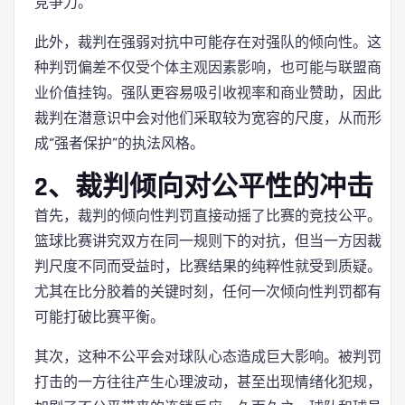
竞争力。
此外，裁判在强弱对抗中可能存在对强队的倾向性。这
种判罚偏差不仅受个体主观因素影响，也可能与联盟商
业价值挂钩。强队更容易吸引收视率和商业赞助，因此
裁判在潜意识中会对他们采取较为宽容的尺度，从而形
成“强者保护”的执法风格。
2、裁判倾向对公平性的冲击
首先，裁判的倾向性判罚直接动摇了比赛的竞技公平。
篮球比赛讲究双方在同一规则下的对抗，但当一方因裁
判尺度不同而受益时，比赛结果的纯粹性就受到质疑。
尤其在比分胶着的关键时刻，任何一次倾向性判罚都有
可能打破比赛平衡。
其次，这种不公平会对球队心态造成巨大影响。被判罚
打击的一方往往产生心理波动，甚至出现情绪化犯规，