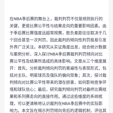
在NBA季后赛的舞台上，裁判判罚不仅是规则执行的
关键，更是比赛公平性与结果走向的重要影响因素。由
于季后赛比赛强度远超常规赛，胜负差距往往取决于几
个回合甚至一次判罚，因此裁判的倾向性判罚极易引发
外界广泛关注。本研究从实证角度出发，结合统计数据
与案例分析，深入探讨NBA季后赛裁判判罚倾向对比
赛公平性及结果所造成的具体影响。文章从三个维度展
开：首先，分析裁判倾向判罚的普遍性与表现形式，包
括对主队、明星球员及强队的偏向现象；其次，探讨裁
判倾向对比赛公平性带来的潜在损害，如何影响竞争环
境和球队信心；最后，研究裁判倾向判罚对最终比赛结
果和系列赛走向的直接作用。通过这些维度的系统梳
理，可以更清晰地认识裁判在NBA季后赛中的实际影
响力。本文旨在揭示判罚倾向背后的逻辑机制，评估其