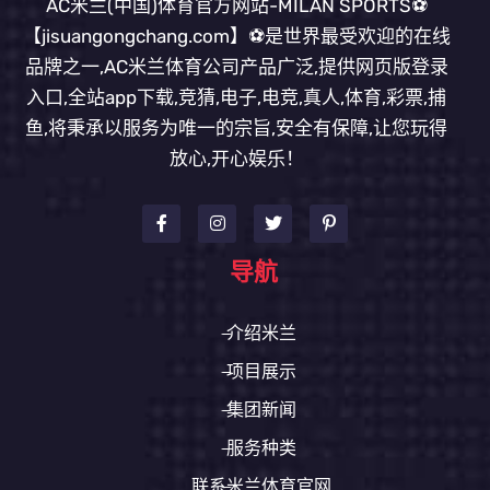
AC米兰(中国)体育官方网站-MILAN SPORTS⚽️
【jisuangongchang.com】⚽️是世界最受欢迎的在线
品牌之一,AC米兰体育公司产品广泛,提供网页版登录
入口,全站app下载,竞猜,电子,电竞,真人,体育,彩票,捕
鱼,将秉承以服务为唯一的宗旨,安全有保障,让您玩得
放心,开心娱乐！
导航
介绍米兰
项目展示
集团新闻
服务种类
联系米兰体育官网