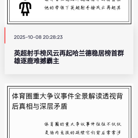
2025-10-08 20:28:23
英超射手榜风云再起哈兰德稳居榜首群
雄逐鹿难撼霸主