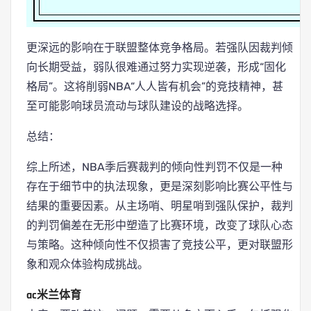
更深远的影响在于联盟整体竞争格局。若强队因裁判倾
向长期受益，弱队很难通过努力实现逆袭，形成“固化
格局”。这将削弱NBA“人人皆有机会”的竞技精神，甚
至可能影响球员流动与球队建设的战略选择。
总结：
综上所述，NBA季后赛裁判的倾向性判罚不仅是一种
存在于细节中的执法现象，更是深刻影响比赛公平性与
结果的重要因素。从主场哨、明星哨到强队保护，裁判
的判罚偏差在无形中塑造了比赛环境，改变了球队心态
与策略。这种倾向性不仅损害了竞技公平，更对联盟形
象和观众体验构成挑战。
ac米兰体育