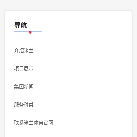
导航
介绍米兰
项目展示
集团新闻
服务种类
联系米兰体育官网