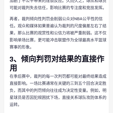
加剧了不公平带来的连锁反应。久而久之，球队和球员
可能对裁判失去信任，影响比赛的专注度和竞技发挥。
再者，裁判倾向性判罚会削弱公众对NBA公平性的信
任。观众和媒体如果普遍认为裁判的尺度偏差左右了结
果，那么比赛的观赏性和公信力将被严重削弱。这不仅
影响单场比赛，更可能冲击联盟作为全球最高水平篮球
赛事的形象。
3、倾向判罚对结果的直接作
用
在季后赛中，裁判的每一次判罚都可能对最终结果造成
直接影响。一场比赛通常在关键的三到五个回合决定胜
负，而其中的判罚倾向往往成为决定性变量。例如，明
星球员是否因犯规困扰下场，直接关系球队攻防体系的
运转。