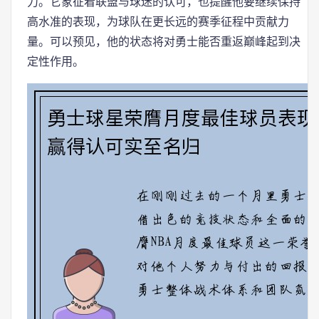
力。它象征着联盟与球迷的认可，也提醒他要继续保持
高水准的表现，为球队在更长远的赛季征程中贡献力
量。可以预见，他的状态将对勇士能否重返巅峰起到决
定性作用。