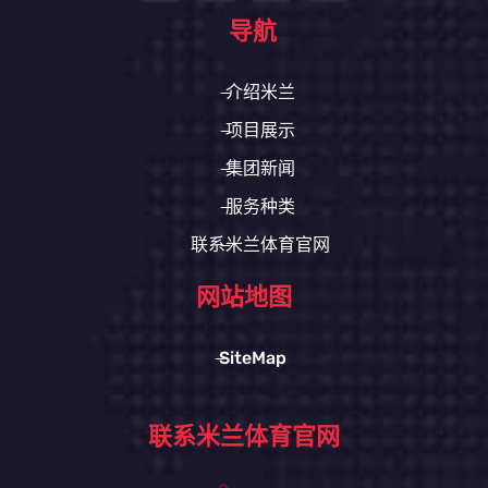
导航
介绍米兰
项目展示
集团新闻
服务种类
联系米兰体育官网
网站地图
SiteMap
联系米兰体育官网