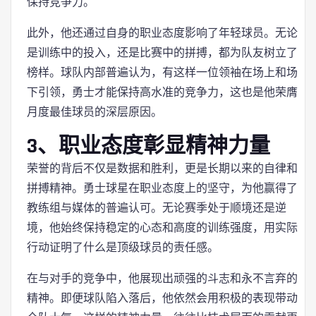
保持竞争力。
此外，他还通过自身的职业态度影响了年轻球员。无论
是训练中的投入，还是比赛中的拼搏，都为队友树立了
榜样。球队内部普遍认为，有这样一位领袖在场上和场
下引领，勇士才能保持高水准的竞争力，这也是他荣膺
月度最佳球员的深层原因。
3、职业态度彰显精神力量
荣誉的背后不仅是数据和胜利，更是长期以来的自律和
拼搏精神。勇士球星在职业态度上的坚守，为他赢得了
教练组与媒体的普遍认可。无论赛季处于顺境还是逆
境，他始终保持稳定的心态和高度的训练强度，用实际
行动证明了什么是顶级球员的责任感。
在与对手的竞争中，他展现出顽强的斗志和永不言弃的
精神。即便球队陷入落后，他依然会用积极的表现带动