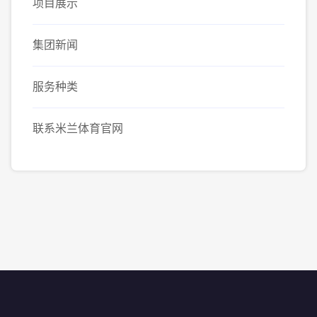
项目展示
集团新闻
服务种类
联系米兰体育官网